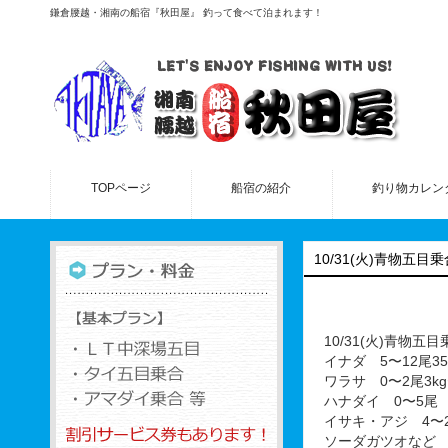
鎌倉腰越・湘南の船宿『秋田屋』 釣って食べて泊まれます！
TOPページ
船宿の紹介
釣り物カレン
10/31(火)青物五目乗
10/31(火)青物五
イナダ 5〜12尾35
ワラサ 0〜2尾3kg〜
ハナダイ 0〜5尾
イサキ・アジ 4〜2
ソーダガツオなど