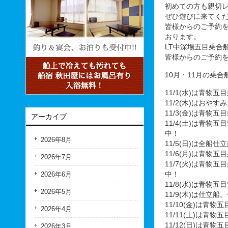
初めての方も親切
ぜひ遊びに来てく
皆様からのご予約
おります。
LT中深場五目乗合
皆様からのご予約
10月・11月の乗
11/1(水)は青物
11/2(木)はおやす
11/3(金)は青物
アーカイブ
11/4(土)は青
中！
2026年8月
11/5(日)は全船仕
11/6(月)は青
2026年7月
11/7(火)は青
2026年6月
中！
11/8(水)は青
2026年5月
11/9(木)は仕立
11/10(金)は
2026年4月
11/11(土)は青
11/12(日)は
2026年3月