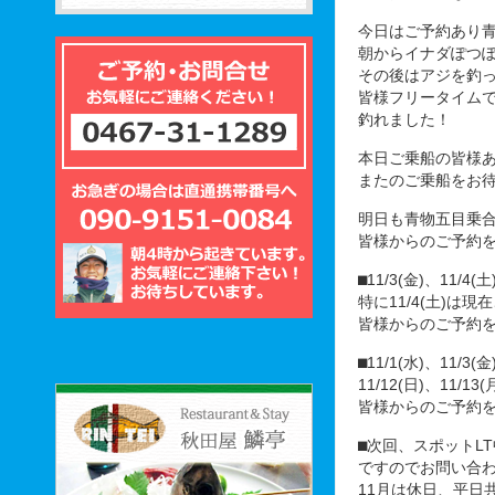
今日はご予約あり
朝からイナダぽつぽ
その後はアジを釣
皆様フリータイム
釣れました！
本日ご乗船の皆様
またのご乗船をお
明日も青物五目乗
皆様からのご予約
⬛︎11/3(金)、11
特に11/4(土)は
皆様からのご予約
⬛︎11/1(水)、11/3(
11/12(日)、11
皆様からのご予約
⬛︎次回、スポットL
ですのでお問い合
11月は休日、平日