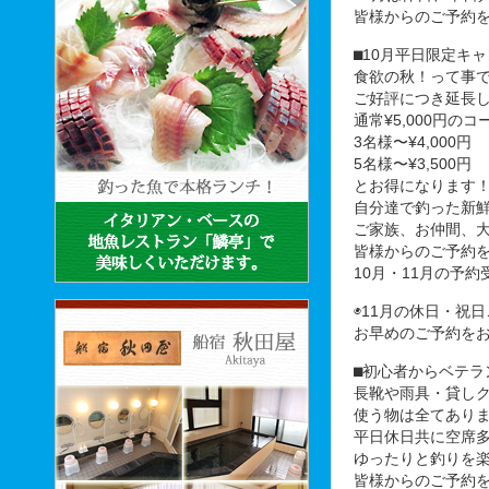
皆様からのご予約
⬛︎10月平日限定キ
食欲の秋！って事
ご好評につき延長
通常¥5,000円のコ
3名様〜¥4,000円
5名様〜¥3,500円
とお得になります
自分達で釣った新
ご家族、お仲間、
皆様からのご予約
10月・11月の予
◉11月の休日・祝
お早めのご予約を
⬛︎初心者からベテ
長靴や雨具・貸し
使う物は全てあり
平日休日共に空席
ゆったりと釣りを
皆様からのご予約