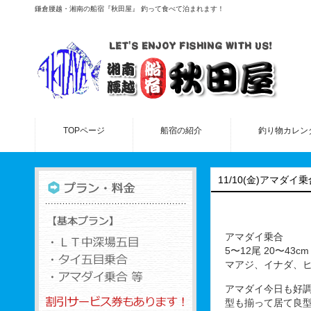
鎌倉腰越・湘南の船宿『秋田屋』 釣って食べて泊まれます！
TOPページ
船宿の紹介
釣り物カレン
11/10(金)アマダイ乗
アマダイ乗合
5〜12尾 20〜43cm
マアジ、イナダ、
アマダイ今日も好
型も揃って居て良型も