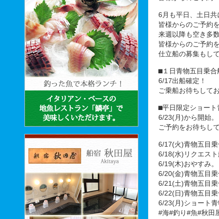
6月も平日、土日共
皆様からのご予約
来週以降も空き多
皆様からのご予約
仕立船の募集もし
⬛︎１日青物五目乗合
6/17出船確定！
ご乗船お待ちして
⬛︎平日限定ショー
6/23(月)から開始。
ご予約をお待ちし
6/17(火)青物五
6/18(水)リクエ
6/19(木)おやすみ。
6/20(金)青物
6/21(土)青物
6/22(日)青物
6/23(月)ショー
#海#釣り#魚#秋田