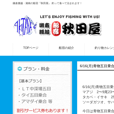
鎌倉腰越・湘南の船宿『秋田屋』 釣って食べて泊まれます！
TOPページ
船宿の紹介
釣り物カレン
6/16(月)青物五目乗
6/16(月)青物五目
マアジ 2〜9尾23〜
タカベ・イサキ 25
ソーダガツオ、サ
今日は青物五目乗