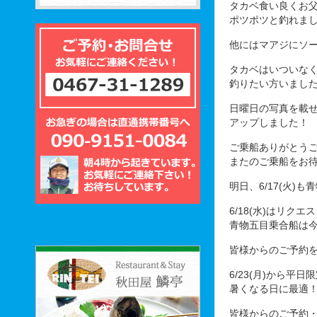
タカベ食い良くお
ポツポツと釣れま
他にはマアジにソ
タカベはいついな
釣りたい方いまし
日曜日の写真を載
アップしました！
ご乗船ありがとう
またのご乗船をお
明日、6/17(火)
6/18(水)はリク
青物五目乗合船は
皆様からのご予約
6/23(月)から
暑くなる日に最適
皆様からのご予約