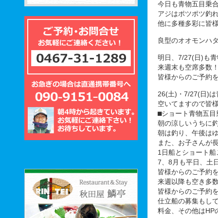
今日も青物五目乗
アジはポツポツ釣
他に多種多彩に皆
良型のオオモンハ
明日、7/27(日)
来週末も空席多数
皆様からのご予約
26(土)・7/27(
空いてますので皆
⬛︎ショート青物五
朝の涼しいうちに
朝は釣り、午後は
また、お子さんが
1日船とショート船
7、8月も平日、土
皆様からのご予約
来週以降も空き多
皆様からのご予約
仕立船の募集もし
料金、その他はHP