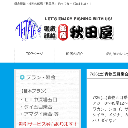
鎌倉腰越・湘南の船宿『秋田屋』 釣って食べて泊まれます！
TOPページ
船宿の紹介
釣り物カレン
7/26(土)青物五目乗
7/26(土)青物五目
アジ 8〜45尾12〜
ワカシ、ショゴ、
シイラ、メジナ、
ハナダイなど