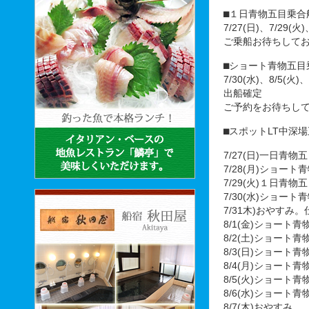
⬛︎１日青物五目乗合
7/27(日)、7/29(火
ご乗船お待ちして
⬛︎ショート青物五
7/30(水)、8/5(火)、
出船確定
ご予約をお待ちし
⬛︎スポットLT中深
7/27(日)一日青
7/28(月)ショ
7/29(火)１日
7/30(水)ショ
7/31木)おやすみ
8/1(金)ショー
8/2(土)ショー
8/3(日)ショー
8/4(月)ショー
8/5(火)ショート
8/6(水)ショー
8/7(木)おやすみ