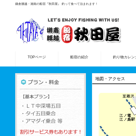
鎌倉腰越・湘南の船宿『秋田屋』 釣って食べて泊まれます！
TOPページ
船宿の紹介
釣り物カレン
地図・アクセス