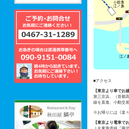
■アクセス
【東京より車でお
第三京浜、（首都
線を直進、小動交
※お帰りには《楽
【東京より電車で
ＪＲ東海道線『藤